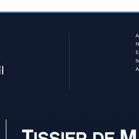
A
N
s
E
S
l
A