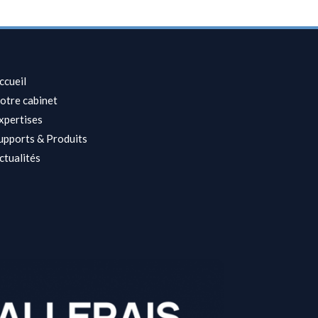
ccueil
otre cabinet
xpertises
upports & Produits
ctualités