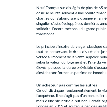
Neuf Français sur dix âgés de plus de 65 an
désir se heurte souvent à une réalité finan
charges qui s'alourdissent d'année en anné
singulier s'est développé ces dernières année
solidaire. Encore méconnu du grand public
traditionnel.
Le principe s'inspire du viager classique d
tout en conservant le droit d'y résider jus
versée au moment de la vente, appelée bouq
selon la valeur du logement et l'âge du ve
élevés, puisque la durée prévisible d'occ
ainsi de transformer un patrimoine immobili
Un acheteur pas comme les autres
Ce qui distingue fondamentalement le viage
l'acquéreur. Il ne s'agit pas d'un particulie
mais d'une structure à but non lucratif or
Fondée en 2013 et soutenue par des instit