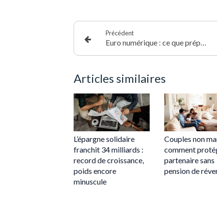
Précédent
Euro numérique : ce que prépare l’Europe pour transformer les paiements
Articles similaires
L’épargne solidaire
Couples non mar
franchit 34 milliards :
comment protég
record de croissance,
partenaire sans
poids encore
pension de réve
minuscule