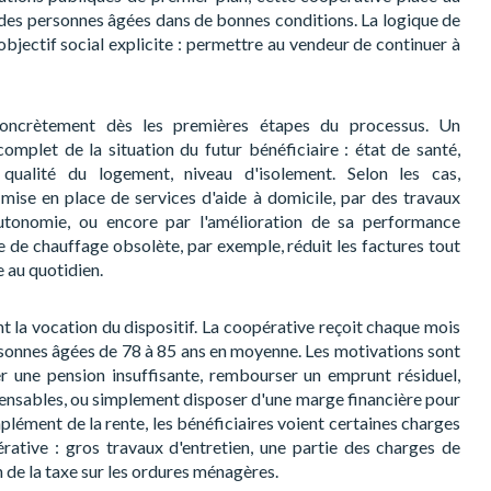
e des personnes âgées dans de bonnes conditions. La logique de
 objectif social explicite : permettre au vendeur de continuer à
concrètement dès les premières étapes du processus. Un
complet de la situation du futur bénéficiaire : état de santé,
 qualité du logement, niveau d'isolement. Selon les cas,
mise en place de services d'aide à domicile, par des travaux
utonomie, ou encore par l'amélioration de sa performance
de chauffage obsolète, par exemple, réduit les factures tout
 au quotidien.
nt la vocation du dispositif. La coopérative reçoit chaque mois
sonnes âgées de 78 à 85 ans en moyenne. Les motivations sont
r une pension insuffisante, rembourser un emprunt résiduel,
nsables, ou simplement disposer d'une marge financière pour
plément de la rente, les bénéficiaires voient certaines charges
rative : gros travaux d'entretien, une partie des charges de
n de la taxe sur les ordures ménagères.