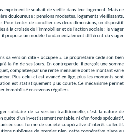
s expriment le souhait de vieillir dans leur logement. Mais ce
cière douloureuse : pensions modestes, logements vieillissants,
e. Pour tenter de concilier ces deux dimensions, un dispositif
s à la croisée de l'immobilier et de l'action sociale : le viager
, il propose un modèle fondamentalement différent du viager
ans sa version dite « occupée ». Le propriétaire cède son bien
qu'à la fin de ses jours. En contrepartie, il perçoit une somme
uet, complétée par une rente mensuelle dont le montant varie
ndeur. Plus celui-ci est avancé en âge, plus les montants sont
upation est statistiquement plus courte. Ce mécanisme permet
er immobilisé en revenus réguliers.
r solidaire de sa version traditionnelle, c'est la nature de
r en quête d'un investissement rentable, ni d'un fonds spéculatif,
ganisée sous forme de société coopérative d'intérêt collectif.
utions publiques de premier plan, cette coopérative place au