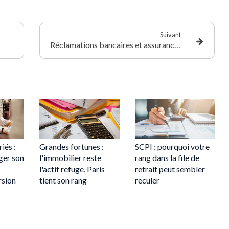
Suivant
Réclamations bancaires et assurances : des délais plus courts, une information encore trop floue
iés :
Grandes fortunes :
SCPI : pourquoi votre
er son
l'immobilier reste
rang dans la file de
l'actif refuge, Paris
retrait peut sembler
rsion
tient son rang
reculer